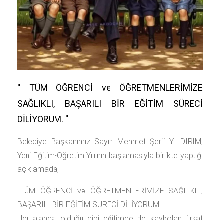
'' TÜM ÖĞRENCİ ve ÖĞRETMENLERİMİZE
SAĞLIKLI, BAŞARILI BİR EĞİTİM SÜRECİ
DİLİYORUM. ''
Belediye Başkanımız Sayın Mehmet Şerif YILDIRIM,
Yeni Eğitim-Öğretim Yılı'nın başlamasıyla birlikte yaptığı
açıklamada,
''TÜM ÖĞRENCİ ve ÖĞRETMENLERİMİZE SAĞLIKLI,
BAŞARILI BİR EĞİTİM SÜRECİ DİLİYORUM.
Her alanda olduğu gibi eğitimde de kaybolan fırsat