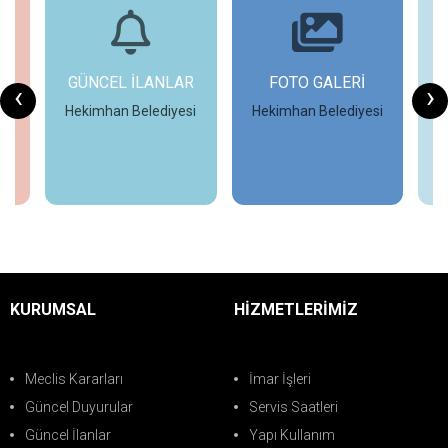
GÜNCEL İLANLAR
FOTO GALERİ
‹
›
Hekimhan Belediyesi
Hekimhan Belediyesi
H
İncele
İncele
KURUMSAL
HİZMETLERİMİZ
Meclis Kararları
İmar İşleri
Güncel Duyurular
Servis Saatleri
Güncel İlanlar
Yapı Kullanım