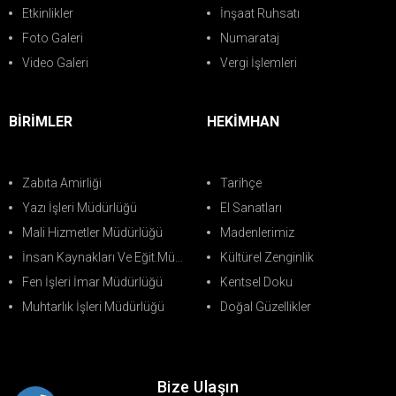
Etkinlikler
İnşaat Ruhsatı
Foto Galeri
Numarataj
Video Galeri
Vergi İşlemleri
BİRİMLER
HEKİMHAN
Zabıta Amirliği
Tarihçe
Yazı İşleri Müdürlüğü
El Sanatları
Mali Hizmetler Müdürlüğü
Madenlerimiz
İnsan Kaynakları Ve Eğit.Müdürlüğü
Kültürel Zenginlik
Fen İşleri İmar Müdürlüğü
Kentsel Doku
Muhtarlık İşleri Müdürlüğü
Doğal Güzellikler
Bize Ulaşın