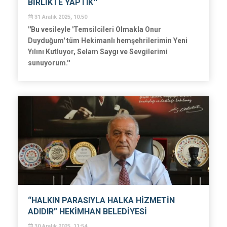
BİRLİKTE YAPTIK''
31 Aralık 2025, 10:50
''Bu vesileyle 'Temsilcileri Olmakla Onur
Duyduğum' tüm Hekimanlı hemşehrilerimin Yeni
Yılını Kutluyor, Selam Saygı ve Sevgilerimi
sunuyorum.''
“HALKIN PARASIYLA HALKA HİZMETİN
ADIDIR” HEKİMHAN BELEDİYESİ
30 Aralık 2025, 11:54