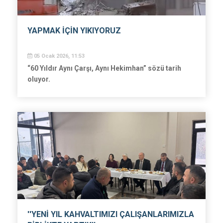
YAPMAK İÇİN YIKIYORUZ
05 Ocak 2026, 11:53
“60 Yıldır Aynı Çarşı, Aynı Hekimhan” sözü tarih
oluyor.
''YENİ YIL KAHVALTIMIZI ÇALIŞANLARIMIZLA